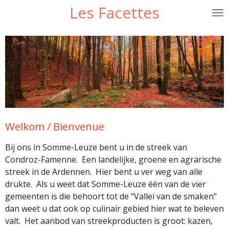
Les Facettes
Passer
au
contenu
principal
Welkom / Bienvenue
Bij ons in Somme-Leuze bent u in de streek van
Condroz-Famenne. Een landelijke, groene en agrarische
streek in de Ardennen. Hier bent u ver weg van alle
drukte. Als u weet dat Somme-Leuze één van de vier
gemeenten is die behoort tot de "Vallei van de smaken"
dan weet u dat ook op culinair gebied hier wat te beleven
valt. Het aanbod van streekproducten is groot: kazen,