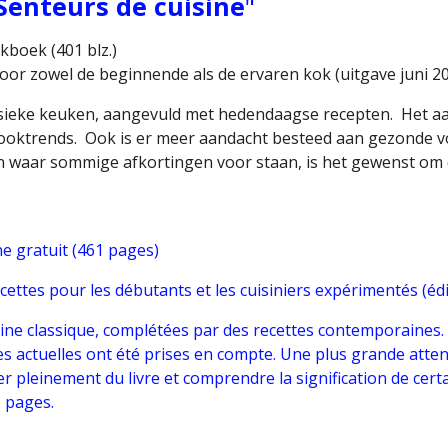
Senteurs de cuisine
"
boek (401 blz.)
or zowel de beginnende als de ervaren kok (uitgave juni 20
ssieke keuken, aangevuld met hedendaagse recepten. Het aa
kooktrends. Ook is er meer aandacht besteed aan gezonde v
n waar sommige afkortingen voor staan, is het gewenst om d
ne gratuit (461 pages)
ecettes pour les débutants et les cuisiniers expérimentés (édi
uisine classique, complétées par des recettes contemporaines
es actuelles ont été prises en compte. Une plus grande atte
r pleinement du livre et comprendre la signification de certa
s pages.