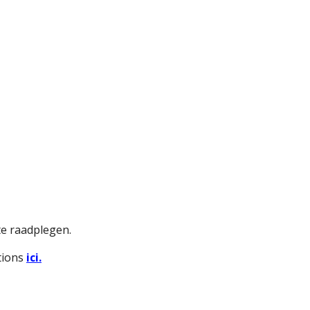
te raadplegen.
tions
ici.