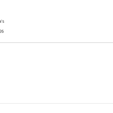
a's
26